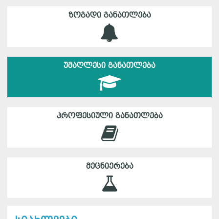
ᲖᲝᲒᲐᲓᲘ ᲒᲐᲜᲐᲗᲚᲔᲑᲐ
ᲣᲛᲐᲦᲚᲔᲡᲘ ᲒᲐᲜᲐᲗᲚᲔᲑᲐ
ᲞᲠᲝᲤᲔᲡᲘᲣᲚᲘ ᲒᲐᲜᲐᲗᲚᲔᲑᲐ
ᲛᲔᲪᲜᲘᲔᲠᲔᲑᲐ