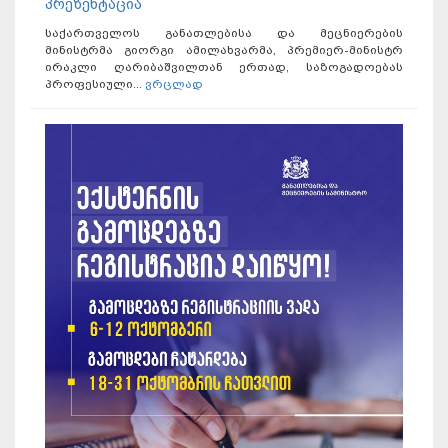
პრეზენტაცია
საქართველოს განათლებისა და მეცნიერების
მინისტრმა გიორგი ამილახვარმა, პრემიერ-მინისტრ
ირაკლი ღარიბაშვილთან ერთად, საზოგადოებას
პროფესიული...
ვრცლად