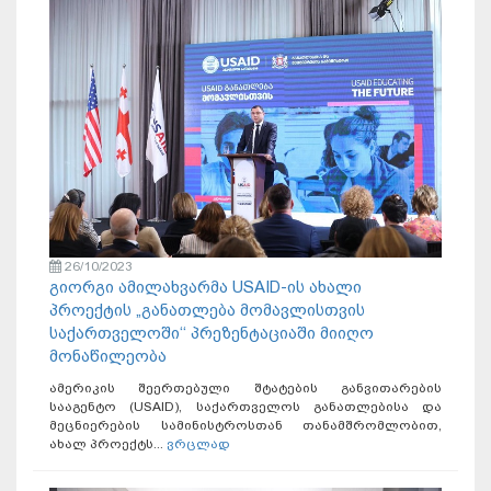
26/10/2023
გიორგი ამილახვარმა USAID-ის ახალი
პროექტის „განათლება მომავლისთვის
საქართველოში‘‘ პრეზენტაციაში მიიღო
მონაწილეობა
ამერიკის შეერთებული შტატების განვითარების
სააგენტო (USAID), საქართველოს განათლებისა და
მეცნიერების სამინისტროსთან თანამშრომლობით,
ახალ პროექტს...
ვრცლად