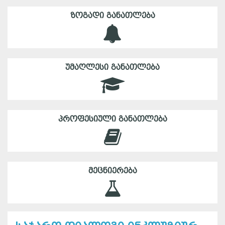
ᲖᲝᲒᲐᲓᲘ ᲒᲐᲜᲐᲗᲚᲔᲑᲐ
ᲣᲛᲐᲦᲚᲔᲡᲘ ᲒᲐᲜᲐᲗᲚᲔᲑᲐ
ᲞᲠᲝᲤᲔᲡᲘᲣᲚᲘ ᲒᲐᲜᲐᲗᲚᲔᲑᲐ
ᲛᲔᲪᲜᲘᲔᲠᲔᲑᲐ