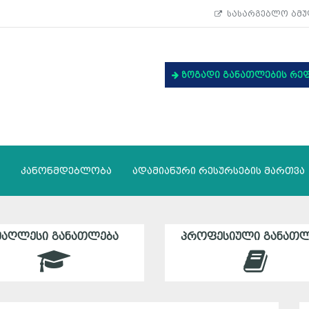
სასარგებლო ბმუ
ზოგადი განათლების რე
კანონმდებლობა
ადამიანური რესურსების მართვა
ᲛᲐᲦᲚᲔᲡᲘ ᲒᲐᲜᲐᲗᲚᲔᲑᲐ
ᲞᲠᲝᲤᲔᲡᲘᲣᲚᲘ ᲒᲐᲜᲐᲗᲚ