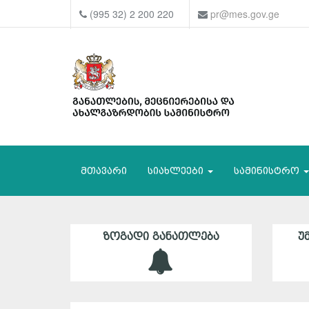
(995 32) 2 200 220
pr@mes.gov.ge
მთავარი
სიახლეები
სამინისტრო
ᲖᲝᲒᲐᲓᲘ ᲒᲐᲜᲐᲗᲚᲔᲑᲐ
Უ