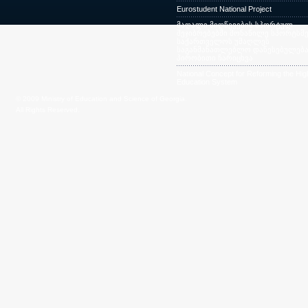
Eurostudent National Project
მაღალი მიღწევების სპორტულ
შეჯიბრებებში მონაწილე სპორტსმე
საქართველოს უმაღლეს
საგანმანათლებლო დაწესებულება
პირობითი ჩარიცხვა
National Concept for Reforming the Hig
Education System
© 2009 Ministry of Education and Science of Georgia.
All Rights Reserved.