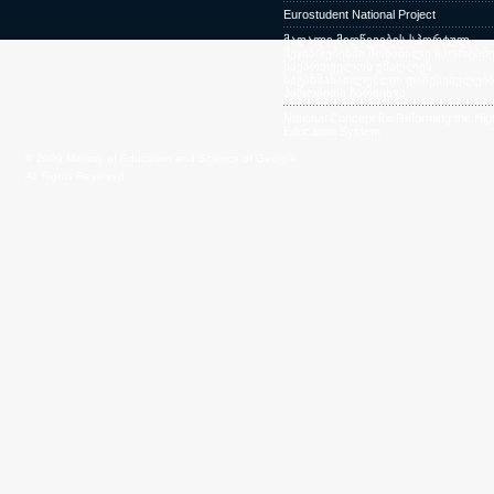
Eurostudent National Project
მაღალი მიღწევების სპორტულ
შეჯიბრებებში მონაწილე სპორტსმე
საქართველოს უმაღლეს
საგანმანათლებლო დაწესებულება
პირობითი ჩარიცხვა
National Concept for Reforming the Hig
Education System
© 2009 Ministry of Education and Science of Georgia.
All Rights Reserved.