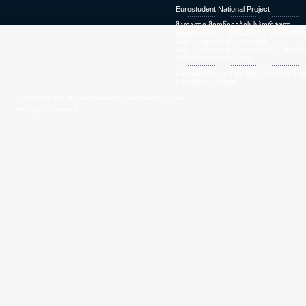
Eurostudent National Project
მაღალი მიღწევების სპორტულ
შეჯიბრებებში მონაწილე სპორტსმე
საქართველოს უმაღლეს
საგანმანათლებლო დაწესებულება
პირობითი ჩარიცხვა
National Concept for Reforming the Hig
Education System
© 2009 Ministry of Education and Science of Georgia.
All Rights Reserved.