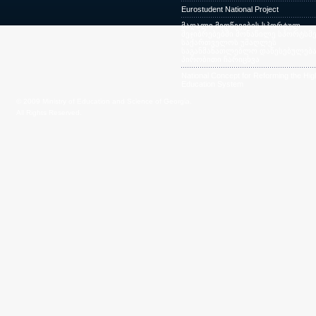
Eurostudent National Project
მაღალი მიღწევების სპორტულ
შეჯიბრებებში მონაწილე სპორტსმე
საქართველოს უმაღლეს
საგანმანათლებლო დაწესებულება
პირობითი ჩარიცხვა
National Concept for Reforming the Hig
Education System
© 2009 Ministry of Education and Science of Georgia.
All Rights Reserved.