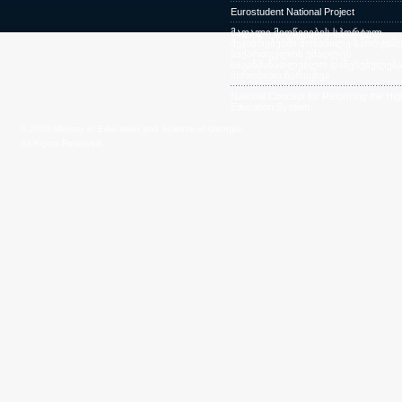
Eurostudent National Project
მაღალი მიღწევების სპორტულ
შეჯიბრებებში მონაწილე სპორტსმე
საქართველოს უმაღლეს
საგანმანათლებლო დაწესებულება
პირობითი ჩარიცხვა
National Concept for Reforming the Hig
Education System
© 2009 Ministry of Education and Science of Georgia.
All Rights Reserved.