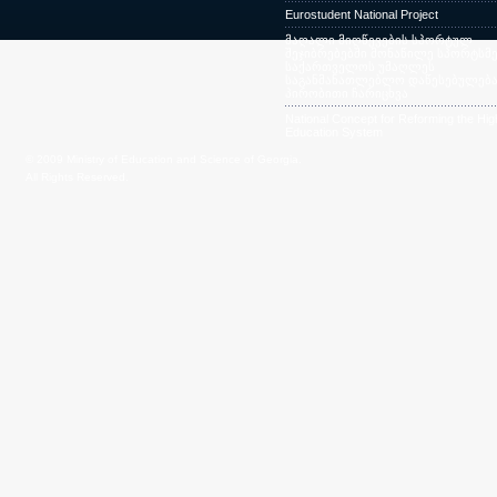
Eurostudent National Project
მაღალი მიღწევების სპორტულ
შეჯიბრებებში მონაწილე სპორტსმე
საქართველოს უმაღლეს
საგანმანათლებლო დაწესებულება
პირობითი ჩარიცხვა
National Concept for Reforming the Hig
Education System
© 2009 Ministry of Education and Science of Georgia.
All Rights Reserved.