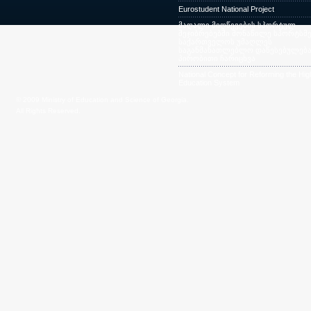
Eurostudent National Project
მაღალი მიღწევების სპორტულ
შეჯიბრებებში მონაწილე სპორტსმე
საქართველოს უმაღლეს
საგანმანათლებლო დაწესებულება
პირობითი ჩარიცხვა
National Concept for Reforming the Hig
Education System
© 2009 Ministry of Education and Science of Georgia.
All Rights Reserved.