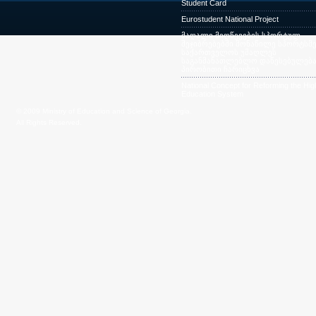
Student Card
Eurostudent National Project
მაღალი მიღწევების სპორტულ
შეჯიბრებებში მონაწილე სპორტსმე
საქართველოს უმაღლეს
საგანმანათლებლო დაწესებულება
პირობითი ჩარიცხვა
National Concept for Reforming the Hig
Education System
© 2009 Ministry of Education and Science of Georgia.
All Rights Reserved.