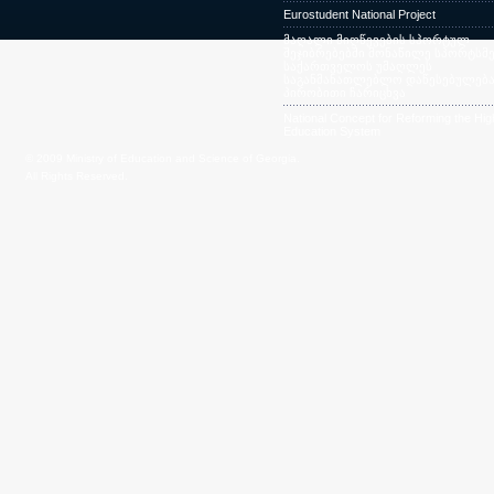
Eurostudent National Project
მაღალი მიღწევების სპორტულ
შეჯიბრებებში მონაწილე სპორტსმე
საქართველოს უმაღლეს
საგანმანათლებლო დაწესებულება
პირობითი ჩარიცხვა
National Concept for Reforming the Hig
Education System
© 2009 Ministry of Education and Science of Georgia.
All Rights Reserved.