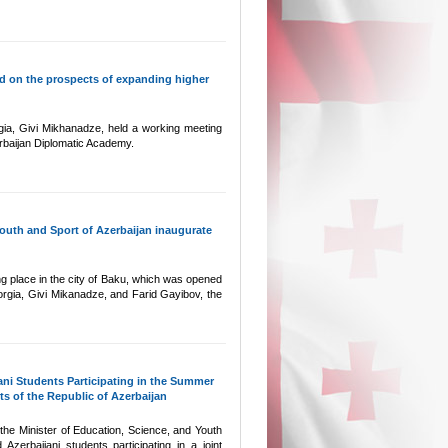
d on the prospects of expanding higher
gia, Givi Mikhanadze, held a working meeting
erbaijan Diplomatic Academy.
Youth and Sport of Azerbaijan inaugurate
ng place in the city of Baku, which was opened
orgia, Givi Mikanadze, and Farid Gayibov, the
ni Students Participating in the Summer
s of the Republic of Azerbaijan
n, the Minister of Education, Science, and Youth
zerbaijani students participating in a joint