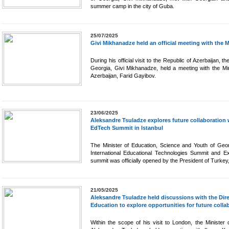
summer camp in the city of Guba.
25/07/2025
Givi Mikhanadze held an official meeting with the M
During his official visit to the Republic of Azerbaijan, 
Georgia, Givi Mikhanadze, held a meeting with the Min
Azerbaijan, Farid Gayibov.
23/06/2025
Aleksandre Tsuladze explores future collaboration w
EdTech Summit in Istanbul
The Minister of Education, Science and Youth of Georg
International Educational Technologies Summit and Ex
summit was officially opened by the President of Turke
21/05/2025
Aleksandre Tsuladze held discussions with the Dir
Education to explore opportunities for future colla
Within the scope of his visit to London, the Minister