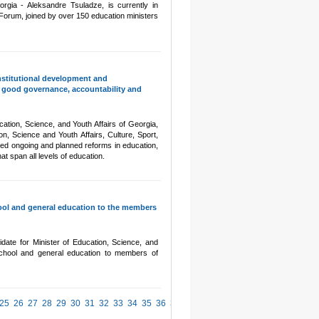
rgia - Aleksandre Tsuladze, is currently in
n Forum, joined by over 150 education ministers
nstitutional development and
n good governance, accountability and
cation, Science, and Youth Affairs of Georgia,
on, Science and Youth Affairs, Culture, Sport,
ined ongoing and planned reforms in education,
at span all levels of education.
ol and general education to the members
ate for Minister of Education, Science, and
school and general education to members of
25
26
27
28
29
30
31
32
33
34
35
36
37
38
39
40
41
42
43
44
45
46
4