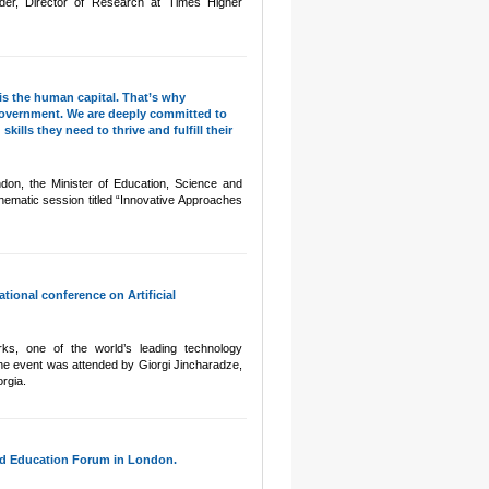
der, Director of Research at Times Higher
is the human capital. That’s why
 government. We are deeply committed to
lls they need to thrive and fulfill their
don, the Minister of Education, Science and
thematic session titled “Innovative Approaches
tional conference on Artificial
ks, one of the world’s leading technology
he event was attended by Giorgi Jincharadze,
rgia.
ld Education Forum in London.