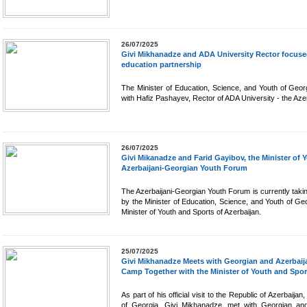
26/07/2025
Givi Mikhanadze and ADA University Rector focuse
education partnership
The Minister of Education, Science, and Youth of Geor
with Hafiz Pashayev, Rector of ADA University - the Az
26/07/2025
Givi Mikanadze and Farid Gayibov, the Minister of 
Azerbaijani-Georgian Youth Forum
The Azerbaijani-Georgian Youth Forum is currently taki
by the Minister of Education, Science, and Youth of Ge
Minister of Youth and Sports of Azerbaijan.
25/07/2025
Givi Mikhanadze Meets with Georgian and Azerbaija
Camp Together with the Minister of Youth and Sport
As part of his official visit to the Republic of Azerbaija
of Georgia, Givi Mikhanadze, met with Georgian and A