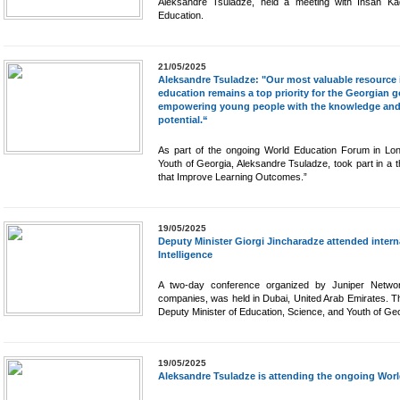
Aleksandre Tsuladze, held a meeting with Ihsan Ka
Education.
21/05/2025
Aleksandre Tsuladze: "Our most valuable resource 
education remains a top priority for the Georgian
empowering young people with the knowledge and ski
potential.“
As part of the ongoing World Education Forum in Lon
Youth of Georgia, Aleksandre Tsuladze, took part in a 
that Improve Learning Outcomes.”
19/05/2025
Deputy Minister Giorgi Jincharadze attended interna
Intelligence
A two-day conference organized by Juniper Networ
companies, was held in Dubai, United Arab Emirates. T
Deputy Minister of Education, Science, and Youth of Geo
19/05/2025
Aleksandre Tsuladze is attending the ongoing Wor