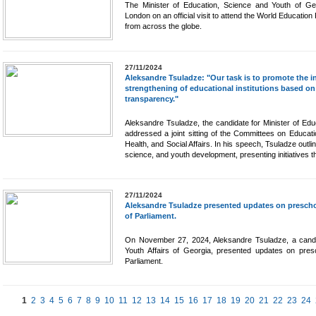
The Minister of Education, Science and Youth of Geo
London on an official visit to attend the World Educatio
from across the globe.
27/11/2024
Aleksandre Tsuladze: "Our task is to promote the i
strengthening of educational institutions based o
transparency."
Aleksandre Tsuladze, the candidate for Minister of Edu
addressed a joint sitting of the Committees on Educati
Health, and Social Affairs. In his speech, Tsuladze outl
science, and youth development, presenting initiatives th
27/11/2024
Aleksandre Tsuladze presented updates on prescho
of Parliament.
On November 27, 2024, Aleksandre Tsuladze, a candid
Youth Affairs of Georgia, presented updates on pre
Parliament.
1
2
3
4
5
6
7
8
9
10
11
12
13
14
15
16
17
18
19
20
21
22
23
24