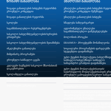
ზოგადი განათლების სისტემის რეფორმის
უმაღლესი განათლების სისტემის რეფო
ეროვნული კონცეფცია
ეროვნული კონცეფცია შემუშავდა
ზოგადი განათლების რეფორმა
უმაღლესი განათლების სისტემა
სკოლები
სწავლება საზღვარგარეთ
საგანმანათლებლო რესურსცენტრები
ავტორიზებული უმაღლესი
საგანმანათლებლო დაწესებულებები
სასკოლო სახელმძღვანელოების/სერიების
გრიფირება
ბოლონიის პროცესი
სასკოლო სახელმძღვანელოების შეთანხმება
ERASMUS+ პროექტებში მონაწილეობა
ინკლუზიური განათლება
სოციალური პროგრამების ფარგლებში
სტუდენტთა დაფინანსება
მიმდინარე პროგრამები
უცხო ქვეყნის მოქალაქეეთა სახელმწი
ეროვნული სასწავლო გეგმა
სასწავლო/სახელმწიფო სასწავლო
სამაგისტრო გრანტით დაფინანსება
კვლევები ბავშვების სასკოლო მზაობასთან
დაკავშირებით
უცხო ქვეყნის მოქალაქეებისათვის/
საქართველოს მოქალაქეებისათვის ერთ
სკოლამდელი განათლება
ეროვნული გამოცდების/საერთო სამაგ
გამოცდების გავლის გარეშე სწავლის
სასკოლო მზაობის პროგრამა
გაგრძელება
ბილინგვური განათლება
სტუდენტური ბარათი
სსიპ – საქართველოს სპორტის სახელმ
უნივერსიტეტში ეროვნული გამოცდების
გავლის გარეშე ჩარიცხვა
მაღალი მიღწევების სპორტულ შეჯიბრებ
მონაწილე სპორტსმენის საქართველოს
უმაღლეს საგანმანათლებლო