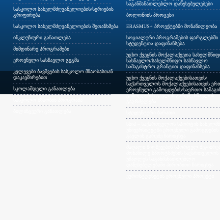
საგანმანათლებლო დაწესებულებები
სასკოლო სახელმძღვანელოების/სერიების
გრიფირება
ბოლონიის პროცესი
სასკოლო სახელმძღვანელოების შეთანხმება
ERASMUS+ პროექტებში მონაწილეობა
ინკლუზიური განათლება
სოციალური პროგრამების ფარგლებში
სტუდენტთა დაფინანსება
მიმდინარე პროგრამები
უცხო ქვეყნის მოქალაქეეთა სახელმწი
ეროვნული სასწავლო გეგმა
სასწავლო/სახელმწიფო სასწავლო
სამაგისტრო გრანტით დაფინანსება
კვლევები ბავშვების სასკოლო მზაობასთან
დაკავშირებით
უცხო ქვეყნის მოქალაქეებისათვის/
საქართველოს მოქალაქეებისათვის ერთ
სკოლამდელი განათლება
ეროვნული გამოცდების/საერთო სამაგ
გამოცდების გავლის გარეშე სწავლის
სასკოლო მზაობის პროგრამა
გაგრძელება
ბილინგვური განათლება
სტუდენტური ბარათი
სსიპ – საქართველოს სპორტის სახელმ
უნივერსიტეტში ეროვნული გამოცდების
გავლის გარეშე ჩარიცხვა
მაღალი მიღწევების სპორტულ შეჯიბრებ
მონაწილე სპორტსმენის საქართველოს
უმაღლეს საგანმანათლებლო
დაწესებულებაში პირობითი ჩარიცხვა
ევროსტუდნეტის ეროვნული პროექტი