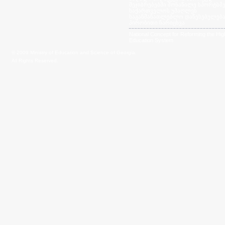
შეჯიბრებებში მონაწილე სპორტსმე
საქართველოს უმაღლეს
საგანმანათლებლო დაწესებულება
პირობითი ჩარიცხვა
National Concept for Reforming the Hig
Education System
© 2009 Ministry of Education and Science of Georgia.
All Rights Reserved.