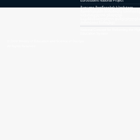
Eurostudent National Project
მაღალი მიღწევების სპორტულ
შეჯიბრებებში მონაწილე სპორტსმე
საქართველოს უმაღლეს
საგანმანათლებლო დაწესებულება
პირობითი ჩარიცხვა
National Concept for Reforming the Hig
Education System
© 2009 Ministry of Education and Science of Georgia.
All Rights Reserved.