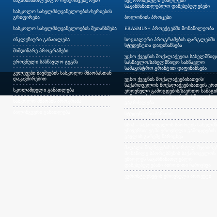
საგანმანათლებლო რესურსცენტრები
ავტორიზებული უმაღლესი
საგანმანათლებლო დაწესებულებები
სასკოლო სახელმძღვანელოების/სერიების
გრიფირება
ბოლონიის პროცესი
სასკოლო სახელმძღვანელოების შეთანხმება
ERASMUS+ პროექტებში მონაწილეობა
ინკლუზიური განათლება
სოციალური პროგრამების ფარგლებში
სტუდენტთა დაფინანსება
მიმდინარე პროგრამები
უცხო ქვეყნის მოქალაქეეთა სახელმწი
ეროვნული სასწავლო გეგმა
სასწავლო/სახელმწიფო სასწავლო
სამაგისტრო გრანტით დაფინანსება
კვლევები ბავშვების სასკოლო მზაობასთან
დაკავშირებით
უცხო ქვეყნის მოქალაქეებისათვის/
საქართველოს მოქალაქეებისათვის ერთ
სკოლამდელი განათლება
ეროვნული გამოცდების/საერთო სამაგ
გამოცდების გავლის გარეშე სწავლის
სასკოლო მზაობის პროგრამა
გაგრძელება
ბილინგვური განათლება
სტუდენტური ბარათი
სსიპ – საქართველოს სპორტის სახელმ
უნივერსიტეტში ეროვნული გამოცდების
გავლის გარეშე ჩარიცხვა
მაღალი მიღწევების სპორტულ შეჯიბრებ
მონაწილე სპორტსმენის საქართველოს
უმაღლეს საგანმანათლებლო
დაწესებულებაში პირობითი ჩარიცხვა
ევროსტუდნეტის ეროვნული პროექტი