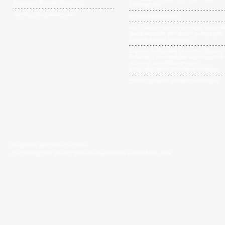
სასკოლო მზაობის პროგრამა
გაგრძელება
ბილინგვური განათლება
სტუდენტური ბარათი
სსიპ – საქართველოს სპორტის სახელმ
უნივერსიტეტში ეროვნული გამოცდების
გავლის გარეშე ჩარიცხვა
მაღალი მიღწევების სპორტულ შეჯიბრებ
მონაწილე სპორტსმენის საქართველოს
უმაღლეს საგანმანათლებლო
დაწესებულებაში პირობითი ჩარიცხვა
ევროსტუდნეტის ეროვნული პროექტი
საავტორო უფლებები დაცულია
© საქართველოს განათლებისა და მეცნიერების სამინისტრო - 2009