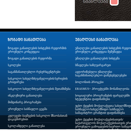
ზოგადი განათლების სისტემის რეფორმის
უმაღლესი განათლების სისტემის რეფო
ეროვნული კონცეფცია
ეროვნული კონცეფცია შემუშავდა
ზოგადი განათლების რეფორმა
უმაღლესი განათლების სისტემა
სკოლები
სწავლება საზღვარგარეთ
საგანმანათლებლო რესურსცენტრები
ავტორიზებული უმაღლესი
საგანმანათლებლო დაწესებულებები
სასკოლო სახელმძღვანელოების/სერიების
გრიფირება
ბოლონიის პროცესი
სასკოლო სახელმძღვანელოების შეთანხმება
ERASMUS+ პროექტებში მონაწილეობა
ინკლუზიური განათლება
სოციალური პროგრამების ფარგლებში
სტუდენტთა დაფინანსება
მიმდინარე პროგრამები
უცხო ქვეყნის მოქალაქეეთა სახელმწი
ეროვნული სასწავლო გეგმა
სასწავლო/სახელმწიფო სასწავლო
სამაგისტრო გრანტით დაფინანსება
კვლევები ბავშვების სასკოლო მზაობასთან
დაკავშირებით
უცხო ქვეყნის მოქალაქეებისათვის/
საქართველოს მოქალაქეებისათვის ერთ
სკოლამდელი განათლება
ეროვნული გამოცდების/საერთო სამაგ
გამოცდების გავლის გარეშე სწავლის