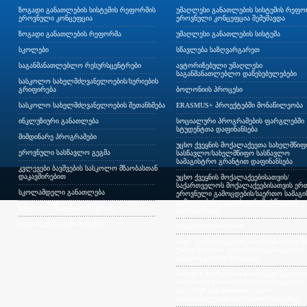
ზოგადი განათლების სისტემის რეფორმის
უმაღლესი განათლების სისტემის რეფო
ეროვნული კონცეფცია
ეროვნული კონცეფცია შემუშავდა
ზოგადი განათლების რეფორმა
უმაღლესი განათლების სისტემა
სკოლები
სწავლება საზღვარგარეთ
საგანმანათლებლო რესურსცენტრები
ავტორიზებული უმაღლესი
საგანმანათლებლო დაწესებულებები
სასკოლო სახელმძღვანელოების/სერიების
გრიფირება
ბოლონიის პროცესი
სასკოლო სახელმძღვანელოების შეთანხმება
ERASMUS+ პროექტებში მონაწილეობა
ინკლუზიური განათლება
სოციალური პროგრამების ფარგლებში
სტუდენტთა დაფინანსება
მიმდინარე პროგრამები
უცხო ქვეყნის მოქალაქეეთა სახელმწი
ეროვნული სასწავლო გეგმა
სასწავლო/სახელმწიფო სასწავლო
სამაგისტრო გრანტით დაფინანსება
კვლევები ბავშვების სასკოლო მზაობასთან
დაკავშირებით
უცხო ქვეყნის მოქალაქეებისათვის/
საქართველოს მოქალაქეებისათვის ერთ
სკოლამდელი განათლება
ეროვნული გამოცდების/საერთო სამაგ
გამოცდების გავლის გარეშე სწავლის
სასკოლო მზაობის პროგრამა
გაგრძელება
ბილინგვური განათლება
სტუდენტური ბარათი
სსიპ – საქართველოს სპორტის სახელმ
უნივერსიტეტში ეროვნული გამოცდების
გავლის გარეშე ჩარიცხვა
მაღალი მიღწევების სპორტულ შეჯიბრებ
მონაწილე სპორტსმენის საქართველოს
უმაღლეს საგანმანათლებლო
დაწესებულებაში პირობითი ჩარიცხვა