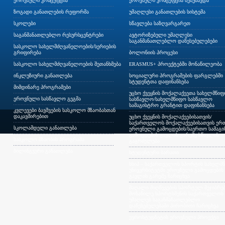
ეროვნული კონცეფცია
ეროვნული კონცეფცია შემუშავდა
ზოგადი განათლების რეფორმა
უმაღლესი განათლების სისტემა
სკოლები
სწავლება საზღვარგარეთ
საგანმანათლებლო რესურსცენტრები
ავტორიზებული უმაღლესი
საგანმანათლებლო დაწესებულებები
სასკოლო სახელმძღვანელოების/სერიების
გრიფირება
ბოლონიის პროცესი
სასკოლო სახელმძღვანელოების შეთანხმება
ERASMUS+ პროექტებში მონაწილეობა
ინკლუზიური განათლება
სოციალური პროგრამების ფარგლებში
სტუდენტთა დაფინანსება
მიმდინარე პროგრამები
უცხო ქვეყნის მოქალაქეეთა სახელმწი
ეროვნული სასწავლო გეგმა
სასწავლო/სახელმწიფო სასწავლო
სამაგისტრო გრანტით დაფინანსება
კვლევები ბავშვების სასკოლო მზაობასთან
დაკავშირებით
უცხო ქვეყნის მოქალაქეებისათვის/
საქართველოს მოქალაქეებისათვის ერთ
სკოლამდელი განათლება
ეროვნული გამოცდების/საერთო სამაგ
გამოცდების გავლის გარეშე სწავლის
სასკოლო მზაობის პროგრამა
გაგრძელება
ბილინგვური განათლება
სტუდენტური ბარათი
სსიპ – საქართველოს სპორტის სახელმ
უნივერსიტეტში ეროვნული გამოცდების
გავლის გარეშე ჩარიცხვა
მაღალი მიღწევების სპორტულ შეჯიბრებ
მონაწილე სპორტსმენის საქართველოს
უმაღლეს საგანმანათლებლო
დაწესებულებაში პირობითი ჩარიცხვა
ევროსტუდნეტის ეროვნული პროექტი