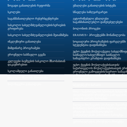
ზოგადი განათლების რეფორმა
უმაღლესი განათლების სისტემა
სკოლები
სწავლება საზღვარგარეთ
საგანმანათლებლო რესურსცენტრები
ავტორიზებული უმაღლესი
საგანმანათლებლო დაწესებულებები
სასკოლო სახელმძღვანელოების/სერიების
გრიფირება
ბოლონიის პროცესი
სასკოლო სახელმძღვანელოების შეთანხმება
ERASMUS+ პროექტებში მონაწილეობა
ინკლუზიური განათლება
სოციალური პროგრამების ფარგლებში
სტუდენტთა დაფინანსება
მიმდინარე პროგრამები
უცხო ქვეყნის მოქალაქეეთა სახელმწი
ეროვნული სასწავლო გეგმა
სასწავლო/სახელმწიფო სასწავლო
სამაგისტრო გრანტით დაფინანსება
კვლევები ბავშვების სასკოლო მზაობასთან
დაკავშირებით
უცხო ქვეყნის მოქალაქეებისათვის/
საქართველოს მოქალაქეებისათვის ერთ
სკოლამდელი განათლება
ეროვნული გამოცდების/საერთო სამაგ
გამოცდების გავლის გარეშე სწავლის
სასკოლო მზაობის პროგრამა
გაგრძელება
ბილინგვური განათლება
სტუდენტური ბარათი
სსიპ – საქართველოს სპორტის სახელმ
უნივერსიტეტში ეროვნული გამოცდების
გავლის გარეშე ჩარიცხვა
მაღალი მიღწევების სპორტულ შეჯიბრებ
მონაწილე სპორტსმენის საქართველოს
უმაღლეს საგანმანათლებლო
დაწესებულებაში პირობითი ჩარიცხვა
ევროსტუდნეტის ეროვნული პროექტი