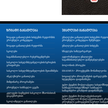
ზოგადი განათლების სისტემის რეფორმის
უმაღლესი განათლების სისტემის რეფო
ეროვნული კონცეფცია
ეროვნული კონცეფცია შემუშავდა
ზოგადი განათლების რეფორმა
უმაღლესი განათლების სისტემა
სკოლები
სწავლება საზღვარგარეთ
საგანმანათლებლო რესურსცენტრები
ავტორიზებული უმაღლესი
საგანმანათლებლო დაწესებულებები
სასკოლო სახელმძღვანელოების/სერიების
გრიფირება
ბოლონიის პროცესი
სასკოლო სახელმძღვანელოების შეთანხმება
ERASMUS+ პროექტებში მონაწილეობა
ინკლუზიური განათლება
სოციალური პროგრამების ფარგლებში
სტუდენტთა დაფინანსება
მიმდინარე პროგრამები
უცხო ქვეყნის მოქალაქეეთა სახელმწი
ეროვნული სასწავლო გეგმა
სასწავლო/სახელმწიფო სასწავლო
სამაგისტრო გრანტით დაფინანსება
კვლევები ბავშვების სასკოლო მზაობასთან
დაკავშირებით
უცხო ქვეყნის მოქალაქეებისათვის/
საქართველოს მოქალაქეებისათვის ერთ
სკოლამდელი განათლება
ეროვნული გამოცდების/საერთო სამაგ
გამოცდების გავლის გარეშე სწავლის
სასკოლო მზაობის პროგრამა
გაგრძელება