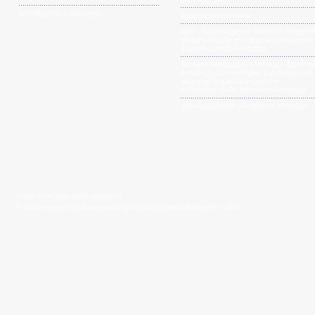
ბილინგვური განათლება
სტუდენტური ბარათი
სსიპ – საქართველოს სპორტის სახელმ
უნივერსიტეტში ეროვნული გამოცდების
გავლის გარეშე ჩარიცხვა
მაღალი მიღწევების სპორტულ შეჯიბრებ
მონაწილე სპორტსმენის საქართველოს
უმაღლეს საგანმანათლებლო
დაწესებულებაში პირობითი ჩარიცხვა
ევროსტუდნეტის ეროვნული პროექტი
საავტორო უფლებები დაცულია
© საქართველოს განათლებისა და მეცნიერების სამინისტრო - 2009