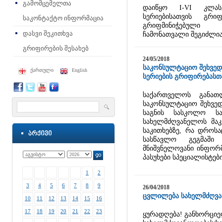
გამომცემელთა
დაიწყო I-VI კლასე
სერიებისათვის გრი
საკონტაქტო ინფორმაცია
გრიფმინიჭებული ს
დასვი შეკითხვა
ჩამონათვალი შეგიძლ
გრიფირების შესახებ
24/05/2018
საკონსულტაციო შეხვედ
ქართული
English
სერიების გრიფირებასთ
საქართველოს განათლ
საკონსულტაციო შეხვედრ
საგნის სასკოლო სა
სახელმძღვანელოს მაკე
საკითხებზე, რა დროს
სასწავლო გეგმაში
მნიშვნელოვანი ინფორმ
პასუხები სპეციალისტები
1
2
3
4
5
6
7
8
9
26/04/2018
ცვლილება სახელმძღვან
10
11
12
13
14
15
16
17
18
19
20
21
22
23
ყურადღება! განხორციელ