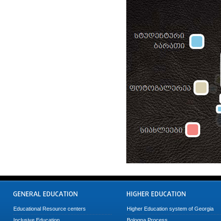
Educational Resource centers
Higher Education system of Georgia
Inclusive Education
Bologna Process