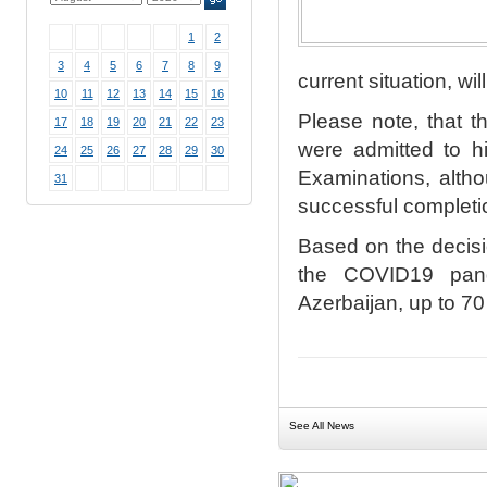
1
2
3
4
5
6
7
8
9
current situation, wi
10
11
12
13
14
15
16
Please note, that th
17
18
19
20
21
22
23
were admitted to hi
24
25
26
27
28
29
30
Examinations, altho
31
successful completio
Based on the decisi
the COVID19 pande
Azerbaijan, up to 70 
See All News