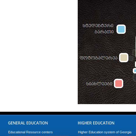
Educational Resource centers
Higher Education system of Georgia