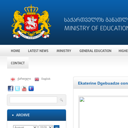
ქართული
English
Ekaterine Dgebuadze cont