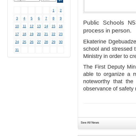
1
2
3
4
5
6
7
8
9
Public Schools N5
10
11
12
13
14
15
16
process in person.
17
18
19
20
21
22
23
Ekaterine Dgebuadze 
24
25
26
27
28
29
30
school and stressed t
31
Ministry in order to c
The First Deputy Mini
able to organize a m
noteworthy that the
observance of safety
See All News