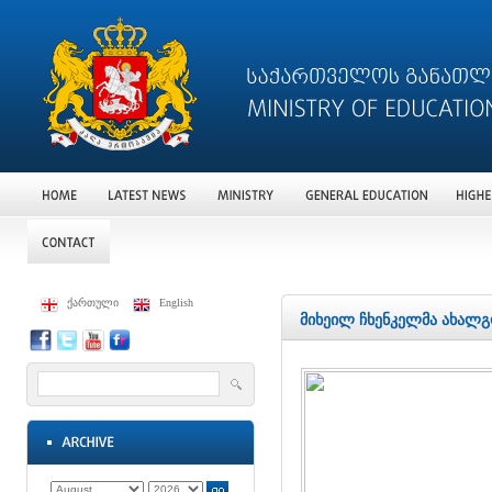
ქართული
English
მიხეილ ჩხენკელმა ახალ