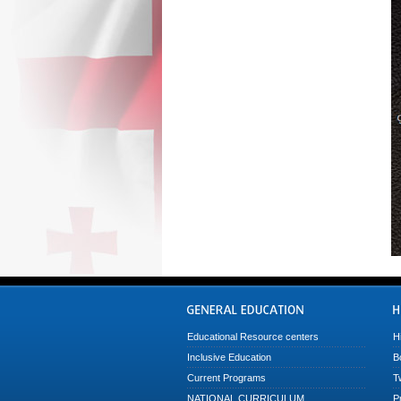
Educational Resource centers
H
Inclusive Education
B
Current Programs
T
NATIONAL CURRICULUM
P