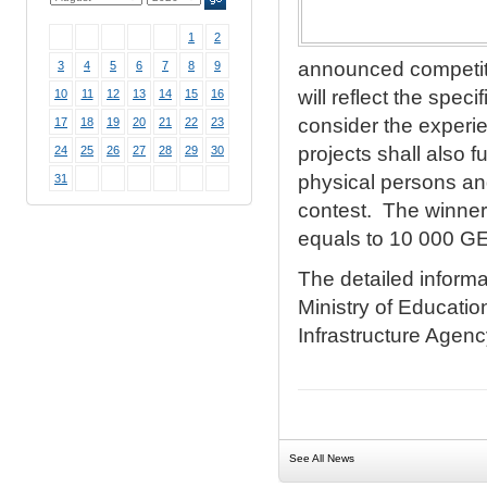
1
2
announced competitio
3
4
5
6
7
8
9
will reflect the spec
10
11
12
13
14
15
16
consider the experie
17
18
19
20
21
22
23
projects shall also 
24
25
26
27
28
29
30
physical persons and
31
contest. The winner
equals to 10 000 G
The detailed informa
Ministry of Educatio
Infrastructure Agenc
See All News