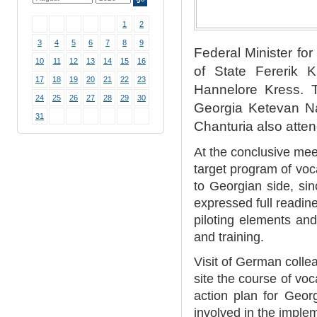
1
2
3
4
5
6
7
8
9
Federal Minister f
10
11
12
13
14
15
16
of State Fererik 
17
18
19
20
21
22
23
Hannelore Kress. T
24
25
26
27
28
29
30
Georgia Ketevan Na
31
Chanturia also atte
At the conclusive me
target program of voca
to Georgian side, si
expressed full readin
piloting elements and
and training.
Visit of German colle
site the course of voc
action plan for Georg
involved in the implem