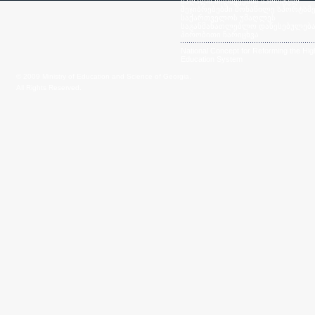
მაღალი მიღწევების სპორტულ
შეჯიბრებებში მონაწილე სპორტსმე
საქართველოს უმაღლეს
საგანმანათლებლო დაწესებულება
პირობითი ჩარიცხვა
National Concept for Reforming the Hig
Education System
© 2009 Ministry of Education and Science of Georgia.
All Rights Reserved.