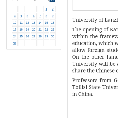
1
2
3
4
5
6
7
8
9
University of Lanz
10
11
12
13
14
15
16
The opening of Kar
17
18
19
20
21
22
23
within the framew
24
25
26
27
28
29
30
education, which w
31
allow foreign stud
On the other hand
University will be
share the Chinese c
Professors from G
Tbilisi State Unive
in China.