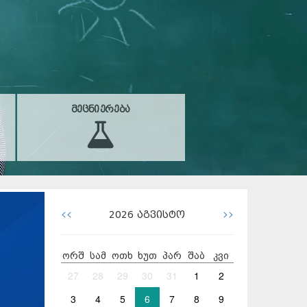
ᲛᲔᲪᲜᲘᲔᲠᲔᲑᲐ
<<
>>
2026
აგვისტო
ორშ
სამ
ოთხ
ხუთ
პარ
შაბ
კვი
27
28
29
30
31
1
2
3
4
5
6
7
8
9