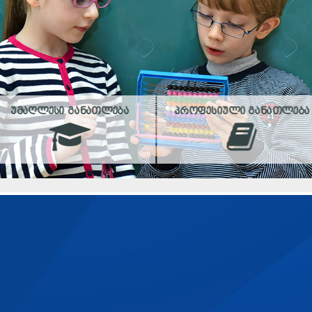
ᲣᲛᲐᲦᲚᲔᲡᲘ ᲒᲐᲜᲐᲗᲚᲔᲑᲐ
ᲞᲠᲝᲤᲔᲡᲘᲣᲚᲘ ᲒᲐᲜᲐᲗᲚᲔᲑᲐ