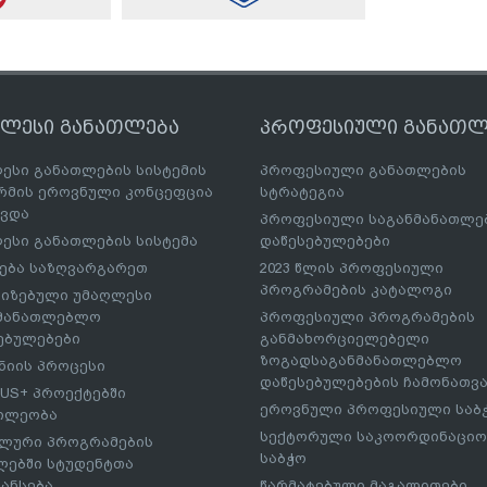
ღლესი განათლება
პროფესიული განათლ
ესი განათლების სისტემის
პროფესიული განათლების
მის ეროვნული კონცეფცია
სტრატეგია
ავდა
პროფესიული საგანმანათლ
ესი განათლების სისტემა
დაწესებულებები
ება საზღვარგარეთ
2023 წლის პროფესიული
პროგრამების კატალოგი
იზებული უმაღლესი
ნმანათლებლო
პროფესიული პროგრამების
ებულებები
განმახორციელებელი
ზოგადსაგანმანათლებლო
იის პროცესი
დაწესებულებების ჩამონათვ
US+ პროექტებში
ეროვნული პროფესიული საბ
ილეობა
სექტორული საკოორდინაციო
ლური პროგრამების
საბჭო
ებში სტუდენტთა
ანსება
წარმატებული მაგალითები