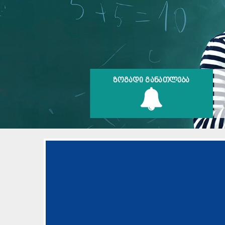
ᲖᲝᲒᲐᲓᲘ ᲒᲐᲜᲐᲗᲚᲔᲑᲐ