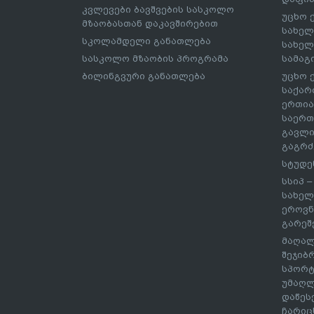
კვლევები ბავშვების სასკოლო
უცხო 
მზაობასთან დაკავშირებით
სახელ
სკოლამდელი განათლება
სახელ
სასკოლო მზაობის პროგრამა
სამაგ
ბილინგვური განათლება
უცხო 
საქარ
ერთია
საერთ
გავლი
გაგრძ
სტუდე
სსიპ 
სახელ
ეროვნ
გარეშ
მაღალ
შეჯიბ
სპორტ
უმაღლ
დაწეს
ჩარიც