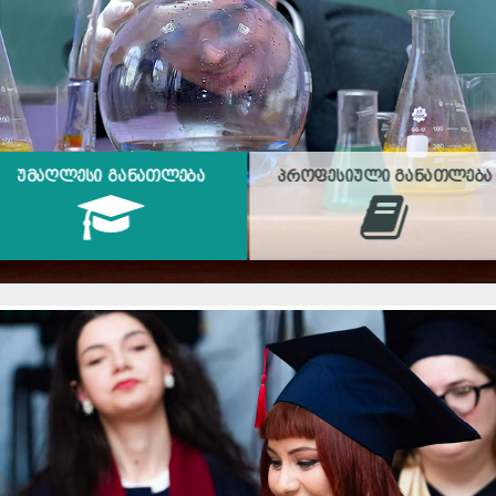
ᲣᲛᲐᲦᲚᲔᲡᲘ ᲒᲐᲜᲐᲗᲚᲔᲑᲐ
ᲞᲠᲝᲤᲔᲡᲘᲣᲚᲘ ᲒᲐᲜᲐᲗᲚᲔᲑᲐ