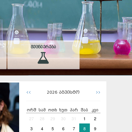
ᲛᲔᲪᲜᲘᲔᲠᲔᲑᲐ
<<
>>
2026
აგვისტო
ორშ
სამ
ოთხ
ხუთ
პარ
შაბ
კვი
27
28
29
30
31
1
2
3
4
5
6
7
8
9