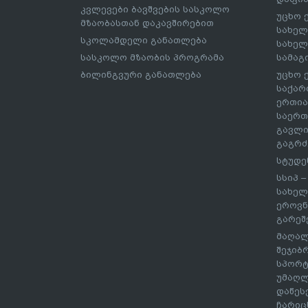
კვლევები ბავშვების სასკოლო
უცხო 
მზაობასთან დაკავშირებით
სახელ
სკოლამდელი განათლება
სახელ
სასკოლო მზაობის პროგრამა
სამაგ
ბილინგვური განათლება
უცხო 
საქარ
ერთია
საერთ
გავლი
გაგრძ
სტუდე
სსიპ 
სახელ
ეროვნ
გარეშ
მაღალ
შეჯიბ
სპორტ
უმაღლ
დაწეს
ჩარიც