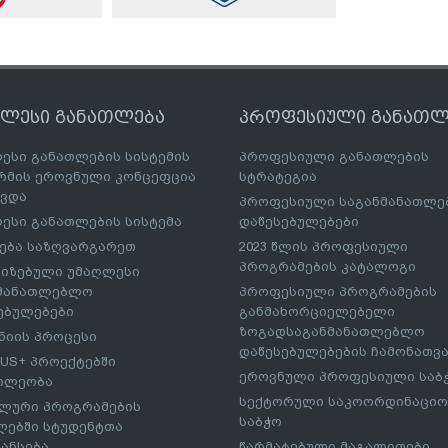
ღლესი განათლება
პროფესიული განათლ
ესი განათლების სისტემის
პროფესიული განათლების
მის ეროვნული კონცეფცია
სტრატეგია
ავდა
პროფესიული საგანმანათლ
ესი განათლების სისტემა
დაწესებულებები
ება საზღვარგარეთ
2023 წლის პროფესიული
პროგრამების კატალოგი
იზებული უმაღლესი
ნმანათლებლო
პროფესიული პროგრამების
ებულებები
განმახორციელებელი
ზოგადსაგანმანათლებლო
იის პროცესი
დაწესებულებების ჩამონათვ
US+ პროექტებში
ეროვნული პროფესიული საბ
ილეობა
სექტორული საკოორდინაციო
ლური პროგრამების
საბჭო
ებში სტუდენტთა
ანსება
წარმატებული მაგალითები