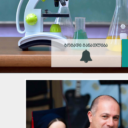
ᲖᲝᲒᲐᲓᲘ ᲒᲐᲜᲐᲗᲚᲔᲑᲐ