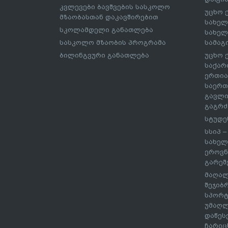
კვლევები ბავშვების სასკოლო
უცხო 
მზაობასთან დაკავშირებით
სახელ
სკოლამდელი განათლება
სახელ
სასკოლო მზაობის პროგრამა
სამაგ
ბილინგვური განათლება
უცხო 
საქარ
ერთია
საერთ
გავლი
გაგრძ
სტუდე
სსიპ 
სახელ
ეროვნ
გარეშ
მაღალ
შეჯიბ
სპორტ
უმაღლ
დაწეს
ჩარიც