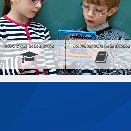
ᲣᲛᲐᲦᲚᲔᲡᲘ ᲒᲐᲜᲐᲗᲚᲔᲑᲐ
ᲞᲠᲝᲤᲔᲡᲘᲣᲚᲘ ᲒᲐᲜᲐᲗᲚᲔᲑᲐ