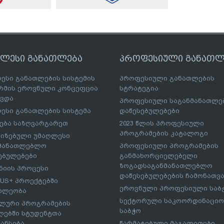
ღლესი განათლება
პროფესიული განათლ
ესი განათლების სისტემის
პროფესიული განათლების
მის ეროვნული კონცეფცია
სტრატეგია
ავდა
პროფესიული საგანმანათლ
ესი განათლების სისტემა
დაწესებულებები
ება საზღვარგარეთ
2023 წლის პროფესიული
პროგრამების კატალოგი
იზებული უმაღლესი
ნმანათლებლო
პროფესიული პროგრამების
ებულებები
განმახორციელებელი
ზოგადსაგანმანათლებლო
იის პროცესი
დაწესებულებების ჩამონათვ
US+ პროექტებში
ეროვნული პროფესიული საბ
ილეობა
სექტორული საკოორდინაციო
ლური პროგრამების
საბჭო
ებში სტუდენტთა
ანსება
წარმატებული მაგალითები