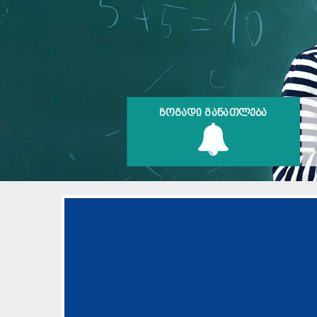
ᲖᲝᲒᲐᲓᲘ ᲒᲐᲜᲐᲗᲚᲔᲑᲐ