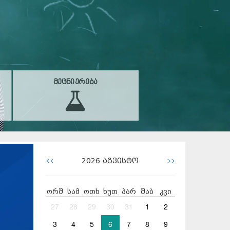
ᲛᲔᲪᲜᲘᲔᲠᲔᲑᲐ
<<
>>
2026
აგვისტო
ორშ
სამ
ოთხ
ხუთ
პარ
შაბ
კვი
27
28
29
30
31
1
2
3
4
5
6
7
8
9