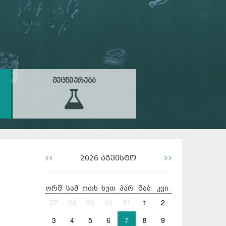
ᲛᲔᲪᲜᲘᲔᲠᲔᲑᲐ
<<
>>
2026
აგვისტო
ორშ
სამ
ოთხ
ხუთ
პარ
შაბ
კვი
27
28
29
30
31
1
2
3
4
5
6
7
8
9