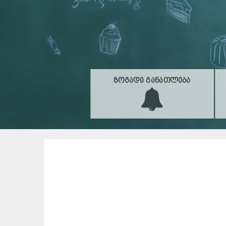
ᲖᲝᲒᲐᲓᲘ ᲒᲐᲜᲐᲗᲚᲔᲑᲐ