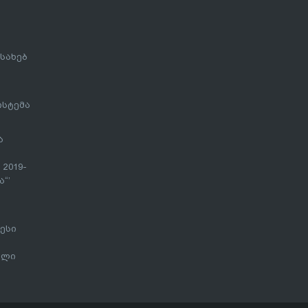
სახებ
ისტემა
ა
 2019-
“’
ესი
ალი