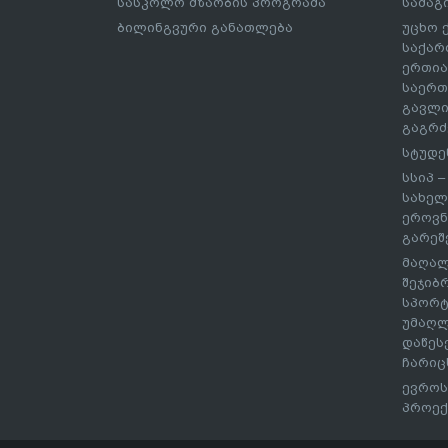
სასკოლო მზაობის პროგრამა
სამაგ
ბილინგვური განათლება
უცხო 
საქარ
ერთია
საერთ
გავლი
გაგრძ
სტუდე
სსიპ 
სახელ
ეროვნ
გარეშ
მაღალ
შეჯიბ
სპორტ
უმაღლ
დაწეს
ჩარიც
ევროს
პროექ