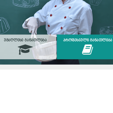
ᲣᲛᲐᲦᲚᲔᲡᲘ ᲒᲐᲜᲐᲗᲚᲔᲑᲐ
ᲞᲠᲝᲤᲔᲡᲘᲣᲚᲘ ᲒᲐᲜᲐᲗᲚᲔᲑᲐ