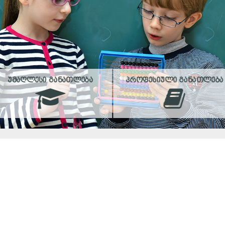
ᲣᲛᲐᲦᲚᲔᲡᲘ ᲒᲐᲜᲐᲗᲚᲔᲑᲐ
ᲞᲠᲝᲤᲔᲡᲘᲣᲚᲘ ᲒᲐᲜᲐᲗᲚᲔᲑᲐ