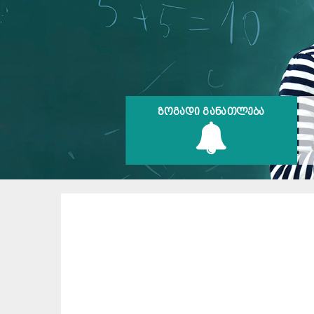
ᲖᲝᲒᲐᲓᲘ ᲒᲐᲜᲐᲗᲚᲔᲑᲐ