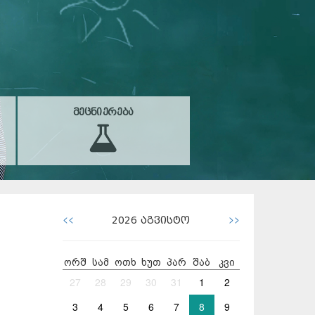
ᲛᲔᲪᲜᲘᲔᲠᲔᲑᲐ
<<
>>
2026
აგვისტო
ორშ
სამ
ოთხ
ხუთ
პარ
შაბ
კვი
27
28
29
30
31
1
2
3
4
5
6
7
8
9