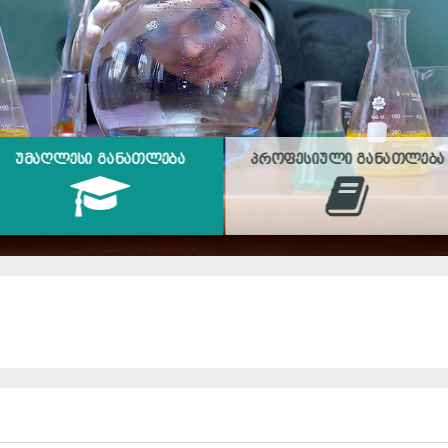
ᲣᲛᲐᲦᲚᲔᲡᲘ ᲒᲐᲜᲐᲗᲚᲔᲑᲐ
ᲞᲠᲝᲤᲔᲡᲘᲣᲚᲘ ᲒᲐᲜᲐᲗᲚᲔᲑᲐ