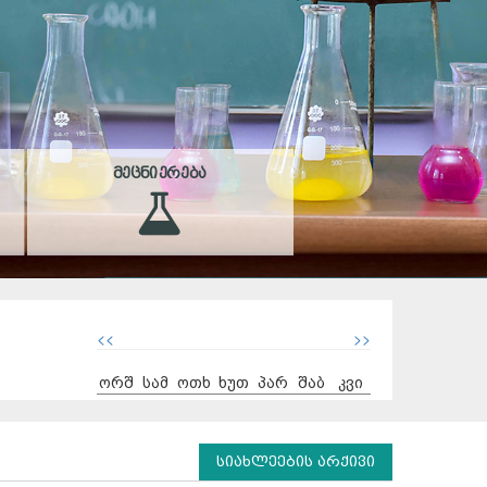
ᲛᲔᲪᲜᲘᲔᲠᲔᲑᲐ
<<
>>
ორშ
სამ
ოთხ
ხუთ
პარ
შაბ
კვი
სიახლეების არქივი