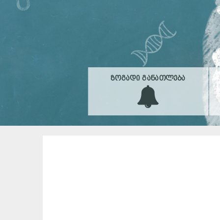
ᲖᲝᲒᲐᲓᲘ ᲒᲐᲜᲐᲗᲚᲔᲑᲐ