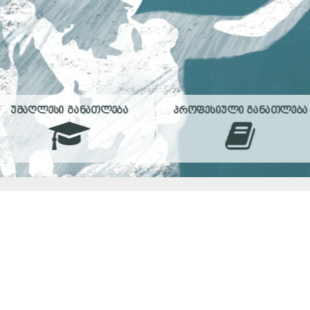
ᲣᲛᲐᲦᲚᲔᲡᲘ ᲒᲐᲜᲐᲗᲚᲔᲑᲐ
ᲞᲠᲝᲤᲔᲡᲘᲣᲚᲘ ᲒᲐᲜᲐᲗᲚᲔᲑᲐ