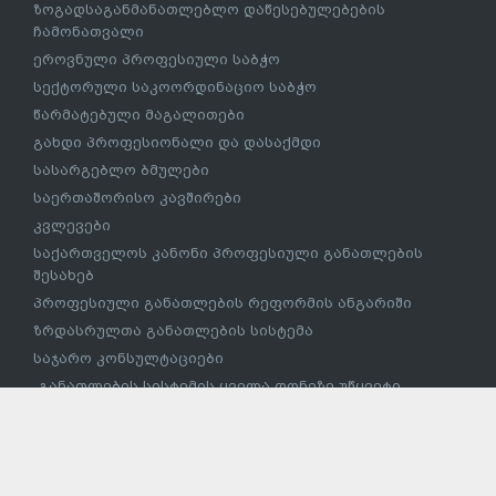
ზოგადსაგანმანათლებლო დაწესებულებების
ჩამონათვალი
ეროვნული პროფესიული საბჭო
სექტორული საკოორდინაციო საბჭო
წარმატებული მაგალითები
გახდი პროფესიონალი და დასაქმდი
სასარგებლო ბმულები
საერთაშორისო კავშირები
კვლევები
საქართველოს კანონი პროფესიული განათლების
შესახებ
პროფესიული განათლების რეფორმის ანგარიში
ზრდასრულთა განათლების სისტემა
საჯარო კონსულტაციები
„განათლების სისტემის ყველა დონეზე უწყვეტი
სამეწარმეო სწაავლების (LLEL) დანერგვის 2019-2020
წლების სამოქმედო გეგმა“’
პუბლიკაციები
პროფესიული პროგრამების განმახორციელებელი