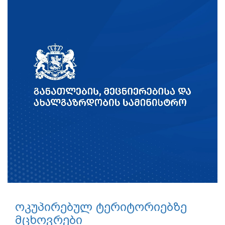
ოკუპირებულ ტერიტორიებზე
მცხოვრები