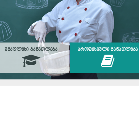
ᲣᲛᲐᲦᲚᲔᲡᲘ ᲒᲐᲜᲐᲗᲚᲔᲑᲐ
ᲞᲠᲝᲤᲔᲡᲘᲣᲚᲘ ᲒᲐᲜᲐᲗᲚᲔᲑᲐ