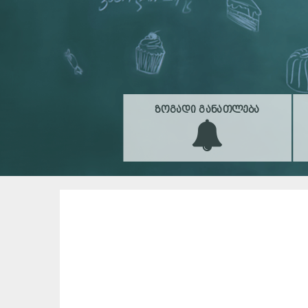
ᲖᲝᲒᲐᲓᲘ ᲒᲐᲜᲐᲗᲚᲔᲑᲐ