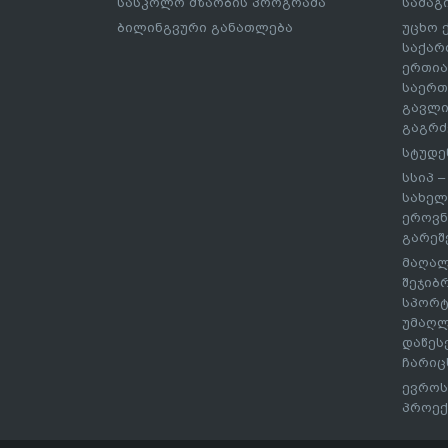
სასკოლო მზაობის პროგრამა
სამაგ
ბილინგვური განათლება
უცხო 
საქარ
ერთია
საერთ
გავლი
გაგრძ
სტუდე
სსიპ 
სახელ
ეროვნ
გარეშ
მაღალ
შეჯიბ
სპორტ
უმაღლ
დაწეს
ჩარიც
ევროს
პროექ