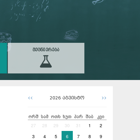
ᲛᲔᲪᲜᲘᲔᲠᲔᲑᲐ
<<
>>
2026
აგვისტო
ორშ
სამ
ოთხ
ხუთ
პარ
შაბ
კვი
27
28
29
30
31
1
2
3
4
5
6
7
8
9