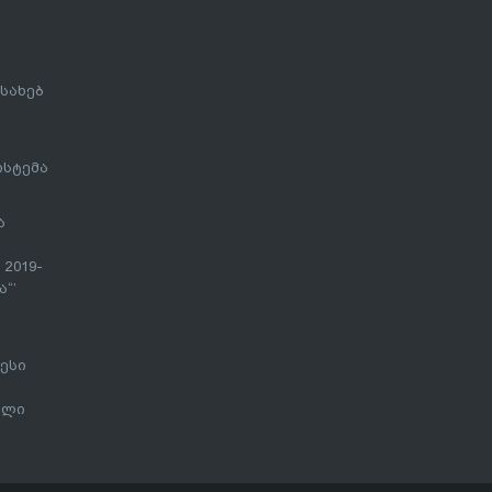
სახებ
ისტემა
ა
 2019-
“’
ესი
ალი