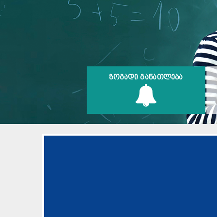
ᲖᲝᲒᲐᲓᲘ ᲒᲐᲜᲐᲗᲚᲔᲑᲐ