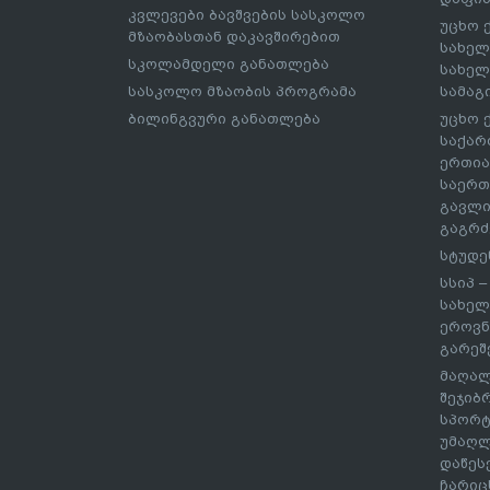
კვლევები ბავშვების სასკოლო
უცხო 
მზაობასთან დაკავშირებით
სახელ
სკოლამდელი განათლება
სახელ
სასკოლო მზაობის პროგრამა
სამაგ
ბილინგვური განათლება
უცხო 
საქარ
ერთია
საერთ
გავლი
გაგრძ
სტუდე
სსიპ 
სახელ
ეროვნ
გარეშ
მაღალ
შეჯიბ
სპორტ
უმაღლ
დაწეს
ჩარიც