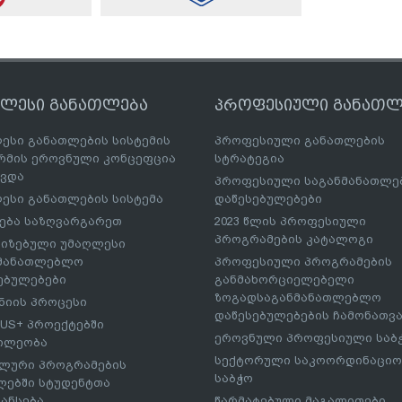
ღლესი განათლება
პროფესიული განათლ
ესი განათლების სისტემის
პროფესიული განათლების
მის ეროვნული კონცეფცია
სტრატეგია
ავდა
პროფესიული საგანმანათლ
ესი განათლების სისტემა
დაწესებულებები
ება საზღვარგარეთ
2023 წლის პროფესიული
პროგრამების კატალოგი
იზებული უმაღლესი
ნმანათლებლო
პროფესიული პროგრამების
ებულებები
განმახორციელებელი
ზოგადსაგანმანათლებლო
იის პროცესი
დაწესებულებების ჩამონათვ
US+ პროექტებში
ეროვნული პროფესიული საბ
ილეობა
სექტორული საკოორდინაციო
ლური პროგრამების
საბჭო
ებში სტუდენტთა
ანსება
წარმატებული მაგალითები