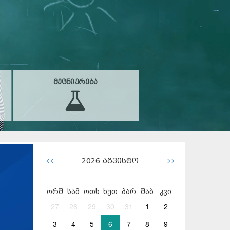
ᲛᲔᲪᲜᲘᲔᲠᲔᲑᲐ
<<
>>
2026
აგვისტო
ორშ
სამ
ოთხ
ხუთ
პარ
შაბ
კვი
27
28
29
30
31
1
2
3
4
5
6
7
8
9