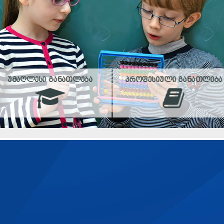
ᲣᲛᲐᲦᲚᲔᲡᲘ ᲒᲐᲜᲐᲗᲚᲔᲑᲐ
ᲞᲠᲝᲤᲔᲡᲘᲣᲚᲘ ᲒᲐᲜᲐᲗᲚᲔᲑᲐ