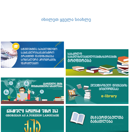
ბაია კვიციანი სარკინიგზო
ტრანსპორტის კოლეჯში
ჩინეთის სახალხო
რესპუბლიკის ნანჯინგის
სარკინიგზო ტექნოლოგიური
ინსტიტუტის წარმომადგენლებს
შეხვდა
30.07.2026
საქართველოს განათლების, მეცნიერებისა და
ახალგაზრდობის მინისტრის მოადგილე ბაია კვიციანი
სარკინიგზო...