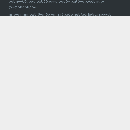
ეროვნული სასწავლო გეგმა
კვლევები ბავშვების სასკოლო მზაობასთან
დაკავშირებით
სკოლამდელი განათლება
სასკოლო მზაობის პროგრამა
ბილინგვური განათლება
უმაღლესი განათლება
უმაღლესი განათლების სისტემის რეფორმის
ეროვნული კონცეფცია შემუშავდა
უმაღლესი განათლების სისტემა
სწავლება საზღვარგარეთ
ავტორიზებული უმაღლესი საგანმანათლებლო
დაწესებულებები
ბოლონიის პროცესი
ERASMUS+ პროექტებში მონაწილეობა
სოციალური პროგრამების ფარგლებში სტუდენტთა
დაფინანსება