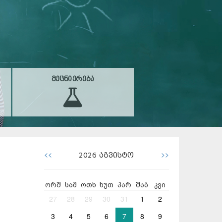
ᲛᲔᲪᲜᲘᲔᲠᲔᲑᲐ
<<
>>
2026
აგვისტო
ორშ
სამ
ოთხ
ხუთ
პარ
შაბ
კვი
27
28
29
30
31
1
2
3
4
5
6
7
8
9