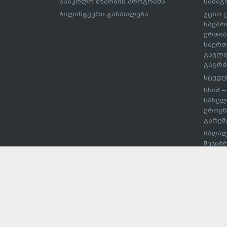
სასკოლო მზაობის პროგრამა
სამაგ
ბილინგვური განათლება
უცხო 
საქარ
ერთია
საერთ
გავლი
გაგრძ
სტუდე
სსიპ 
სახელ
ეროვნ
გარეშ
მაღალ
შეჯიბ
სპორტ
უმაღლ
დაწეს
ჩარიც
ევროს
პროექ