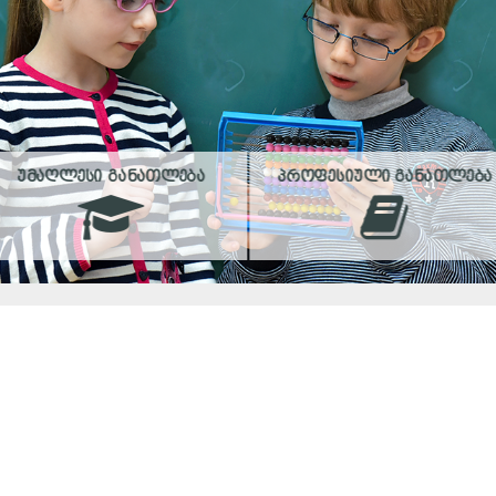
ᲣᲛᲐᲦᲚᲔᲡᲘ ᲒᲐᲜᲐᲗᲚᲔᲑᲐ
ᲞᲠᲝᲤᲔᲡᲘᲣᲚᲘ ᲒᲐᲜᲐᲗᲚᲔᲑᲐ