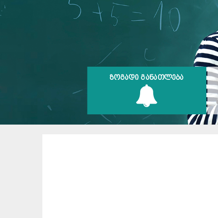
ᲖᲝᲒᲐᲓᲘ ᲒᲐᲜᲐᲗᲚᲔᲑᲐ