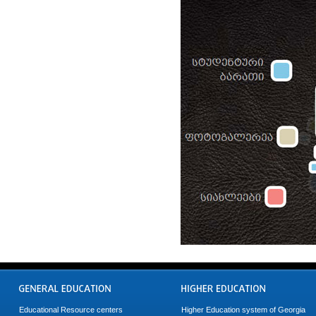
Educational Resource centers
Higher Education system of Georgia