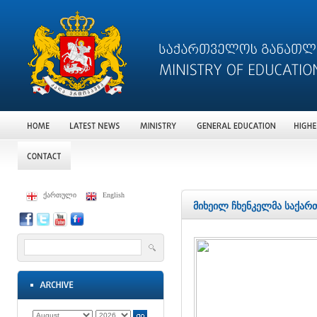
ქართული
English
მიხეილ ჩხენკელმა საქა