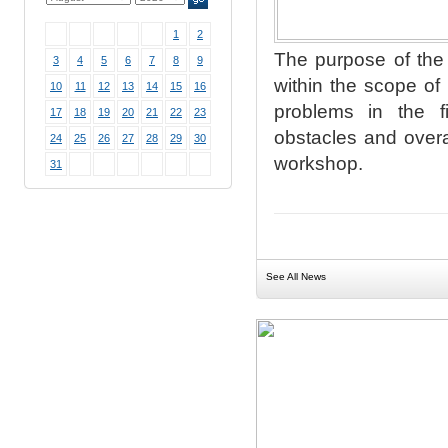
1
2
The purpose of the 
3
4
5
6
7
8
9
within the scope of
10
11
12
13
14
15
16
problems in the fie
17
18
19
20
21
22
23
obstacles and overal
24
25
26
27
28
29
30
workshop.
31
See All News