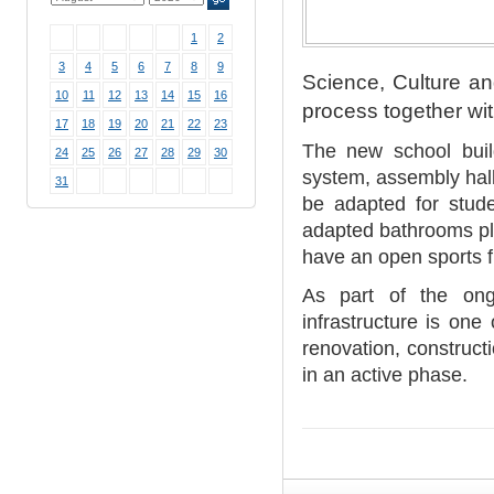
1
2
3
4
5
6
7
8
9
Science, Culture an
10
11
12
13
14
15
16
process together wit
17
18
19
20
21
22
23
The new school buil
24
25
26
27
28
29
30
system, assembly hall
31
be adapted for stude
adapted bathrooms pla
have an open sports fi
As part of the ong
infrastructure is one
renovation, construct
in an active phase.