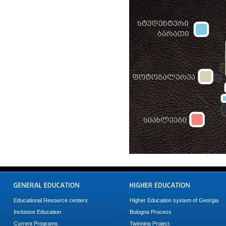
Educational Resource centers
Higher Education system of Georgia
Inclusive Education
Bologna Process
Current Programs
Twinning Project