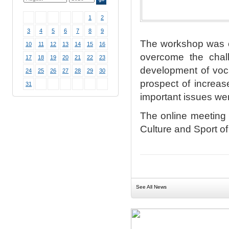
1
2
3
4
5
6
7
8
9
The workshop was c
10
11
12
13
14
15
16
overcome the chall
17
18
19
20
21
22
23
development of voca
24
25
26
27
28
29
30
prospect of increas
31
important issues we
The online meeting 
Culture and Sport o
See All News