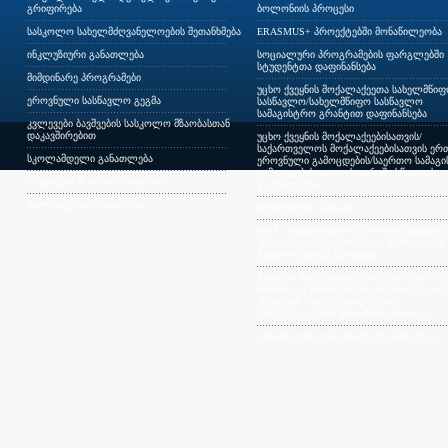
გრიფირება
ბოლონიის პროცესი
სასკოლო სახელმძღვანელოების შეთანხმება
ERASMUS+ პროექტებში მონაწილეობა
ინკლუზიური განათლება
სოციალური პროგრამების ფარგლებში
სტუდენტთა დაფინანსება
მიმდინარე პროგრამები
უცხო ქვეყნის მოქალაქეეთა სახელმწი
ეროვნული სასწავლო გეგმა
სასწავლო/სახელმწიფო სასწავლო
სამაგისტრო გრანტით დაფინანსება
კვლევები ბავშვების სასკოლო მზაობასთან
დაკავშირებით
უცხო ქვეყნის მოქალაქეებისათვის/
საქართველოს მოქალაქეებისათვის ერთ
სკოლამდელი განათლება
ეროვნული გამოცდების/საერთო სამაგ
გამოცდების გავლის გარეშე სწავლის
სასკოლო მზაობის პროგრამა
გაგრძელება
ბილინგვური განათლება
სტუდენტური ბარათი
სსიპ – საქართველოს სპორტის სახელმ
უნივერსიტეტში ეროვნული გამოცდების
გავლის გარეშე ჩარიცხვა
მაღალი მიღწევების სპორტულ შეჯიბრებ
მონაწილე სპორტსმენის საქართველოს
უმაღლეს საგანმანათლებლო
დაწესებულებაში პირობითი ჩარიცხვა
ევროსტუდნეტის ეროვნული პროექტი