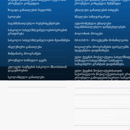
ეროვნული კონცეფცია
ეროვნული კონცეფცია შემუშავდა
ზოგადი განათლების რეფორმა
უმაღლესი განათლების სისტემა
სკოლები
სწავლება საზღვარგარეთ
საგანმანათლებლო რესურსცენტრები
ავტორიზებული უმაღლესი
საგანმანათლებლო დაწესებულებები
სასკოლო სახელმძღვანელოების/სერიების
გრიფირება
ბოლონიის პროცესი
სასკოლო სახელმძღვანელოების შეთანხმება
ERASMUS+ პროექტებში მონაწილეობა
ინკლუზიური განათლება
სოციალური პროგრამების ფარგლებში
სტუდენტთა დაფინანსება
მიმდინარე პროგრამები
უცხო ქვეყნის მოქალაქეეთა სახელმწი
ეროვნული სასწავლო გეგმა
სასწავლო/სახელმწიფო სასწავლო
სამაგისტრო გრანტით დაფინანსება
კვლევები ბავშვების სასკოლო მზაობასთან
დაკავშირებით
უცხო ქვეყნის მოქალაქეებისათვის/
საქართველოს მოქალაქეებისათვის ერთ
სკოლამდელი განათლება
ეროვნული გამოცდების/საერთო სამაგ
გამოცდების გავლის გარეშე სწავლის
სასკოლო მზაობის პროგრამა
გაგრძელება
ბილინგვური განათლება
სტუდენტური ბარათი
სსიპ – საქართველოს სპორტის სახელმ
უნივერსიტეტში ეროვნული გამოცდების
გავლის გარეშე ჩარიცხვა
მაღალი მიღწევების სპორტულ შეჯიბრებ
მონაწილე სპორტსმენის საქართველოს
უმაღლეს საგანმანათლებლო
დაწესებულებაში პირობითი ჩარიცხვა
ევროსტუდნეტის ეროვნული პროექტი